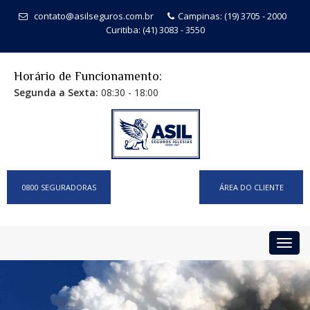
contato@asilseguros.com.br
Campinas: (19) 3705 - 2000
Curitiba: (41) 3083 - 3550
Horário de Funcionamento:
Segunda a Sexta:
08:30 - 18:00
0800 SEGURADORAS
ÁREA DO CLIENTE
Toggl
navig