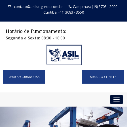
contato@asilseguros.com.br
Campinas: (19) 3705 - 2000
Curitiba: (41) 3083 - 3550
Horário de Funcionamento:
Segunda a Sexta:
08:30 - 18:00
0800 SEGURADORAS
ÁREA DO CLIENTE
Toggl
navig