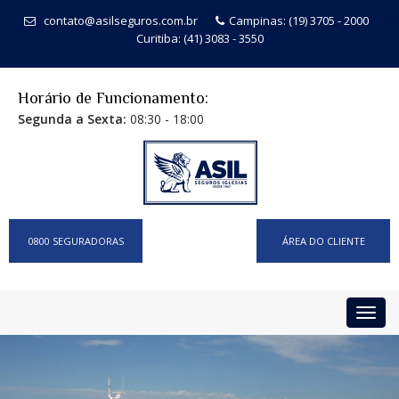
contato@asilseguros.com.br
Campinas: (19) 3705 - 2000
Curitiba: (41) 3083 - 3550
Horário de Funcionamento:
Segunda a Sexta:
08:30 - 18:00
0800 SEGURADORAS
ÁREA DO CLIENTE
Toggl
navig